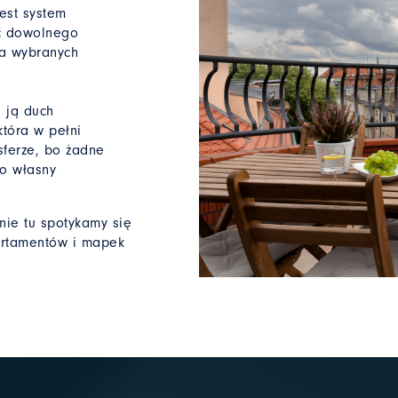
est system
ść dowolnego
ia wybranych
a ją duch
która w pełni
sferze, bo żadne
co własny
nie tu spotykamy się
artamentów i mapek