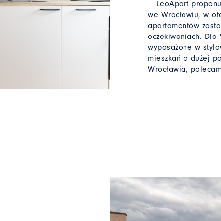
LeoApart proponuje
we Wrocławiu, w ot
apartamentów został
oczekiwaniach. Dla 
wyposażone w stylo
mieszkań o dużej pow
Wrocławia, polecamy